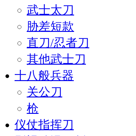
武士太刀
胁差短款
直刀/忍者刀
其他武士刀
十八般兵器
关公刀
枪
仪仗指挥刀