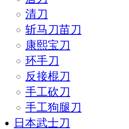
清刀
斩马刀苗刀
康熙宝刀
环手刀
反接棍刀
手工砍刀
手工狗腿刀
日本武士刀