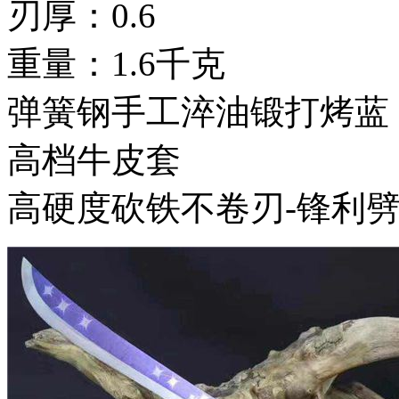
刃厚：0.6
重量：1.6千克
弹簧钢手工淬油锻打烤蓝
高档牛皮套
高硬度砍铁不卷刃-锋利