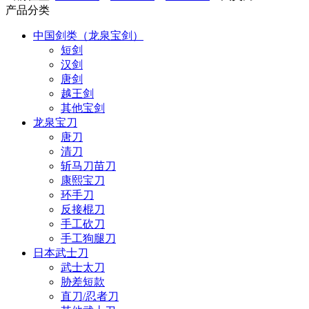
产品分类
中国剑类（龙泉宝剑）
短剑
汉剑
唐剑
越王剑
其他宝剑
龙泉宝刀
唐刀
清刀
斩马刀苗刀
康熙宝刀
环手刀
反接棍刀
手工砍刀
手工狗腿刀
日本武士刀
武士太刀
胁差短款
直刀/忍者刀