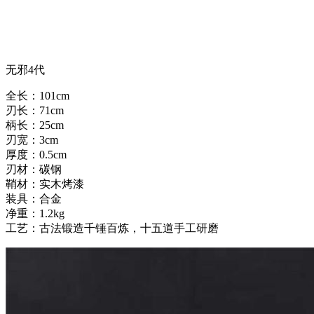
无邪4代
全长：101cm
刃长：71cm
柄长：25cm
刃宽：3cm
厚度：0.5cm
刃材：碳钢
鞘材：实木烤漆
装具：合金
净重：1.2kg
工艺：古法锻造千锤百炼，十五道手工研磨