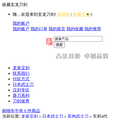
收藏玄龙刀剑
|
嗨，欢迎来到玄龙刀剑!
请登录
|
免费注册
|
我的账户
我的账户
我的订单
我的留言
我的收藏
我的推荐
龙泉宝剑
联系我们
付款方式
日本武士刀
汉剑专区
唐刀系列
刀剑保养
购物车中有 0 件商品
当前位置:
龙泉宝剑
日本武士刀
其他武士刀
无邪4代
>
>
>