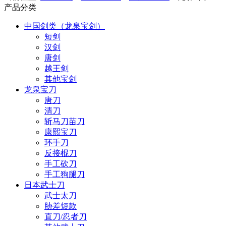
产品分类
中国剑类（龙泉宝剑）
短剑
汉剑
唐剑
越王剑
其他宝剑
龙泉宝刀
唐刀
清刀
斩马刀苗刀
康熙宝刀
环手刀
反接棍刀
手工砍刀
手工狗腿刀
日本武士刀
武士太刀
胁差短款
直刀/忍者刀