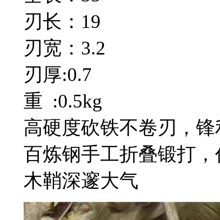
刃长：19
刃宽：3.2
刃厚:0.7
重 :0.5kg
高硬度砍铁不卷刃，锋
百炼钢手工折叠锻打，
木鞘深邃大气