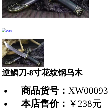
逆鳞刀-8寸花纹钢乌木
商品货号：
XW00093
本店售价：
￥238元