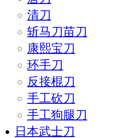
清刀
斩马刀苗刀
康熙宝刀
环手刀
反接棍刀
手工砍刀
手工狗腿刀
日本武士刀