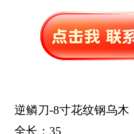
逆鳞刀-8寸花纹钢乌木
全长：35