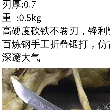
刃厚:0.7
重 :0.5kg
高硬度砍铁不卷刃，锋利
百炼钢手工折叠锻打，仿
深邃大气