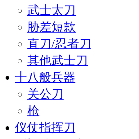
武士太刀
胁差短款
直刀/忍者刀
其他武士刀
十八般兵器
关公刀
枪
仪仗指挥刀