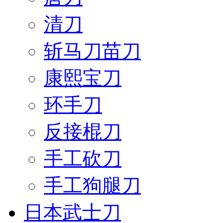
清刀
斩马刀苗刀
康熙宝刀
环手刀
反接棍刀
手工砍刀
手工狗腿刀
日本武士刀