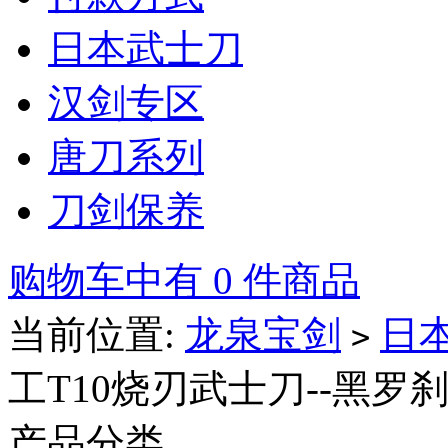
日本武士刀
汉剑专区
唐刀系列
刀剑保养
购物车中有 0 件商品
当前位置:
龙泉宝剑
日
>
工T10烧刃武士刀--黑罗
产品分类