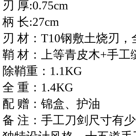
刃 厚:0.75cm
柄 长:27cm
刃 材：T10钢敷土烧刃
鞘 材：上等青皮木+手工
除鞘重：1.1KG
全 重：1.4KG
配 赠：锦盒、护油
备 注：手工刀剑尺寸有