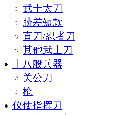
武士太刀
胁差短款
直刀/忍者刀
其他武士刀
十八般兵器
关公刀
枪
仪仗指挥刀