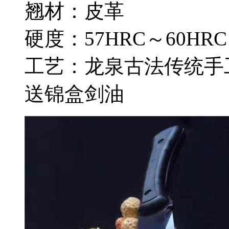
翘材：皮革
硬度：57HRC～60HRC
工艺：龙泉古法传统手
送锦盒剑油