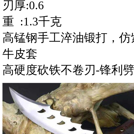
刃厚:0.6
重 :1.3千克
高锰钢手工淬油锻打，仿
牛皮套
高硬度砍铁不卷刃-锋利