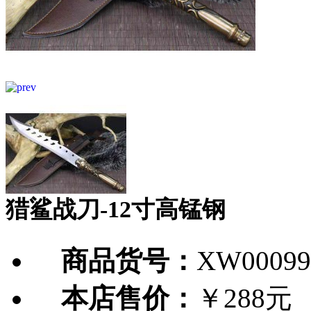
猎鲨战刀-12寸高锰钢
商品货号：
XW00099
本店售价：
￥288元