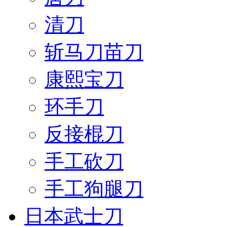
清刀
斩马刀苗刀
康熙宝刀
环手刀
反接棍刀
手工砍刀
手工狗腿刀
日本武士刀