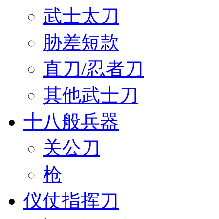
武士太刀
胁差短款
直刀/忍者刀
其他武士刀
十八般兵器
关公刀
枪
仪仗指挥刀