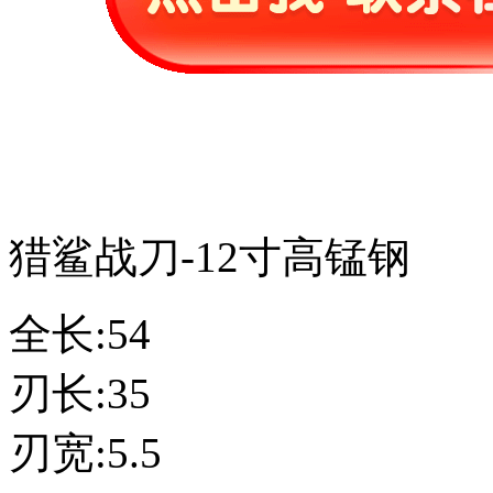
猎鲨战刀-12寸高锰钢
全长:54
刃长:35
刃宽:5.5