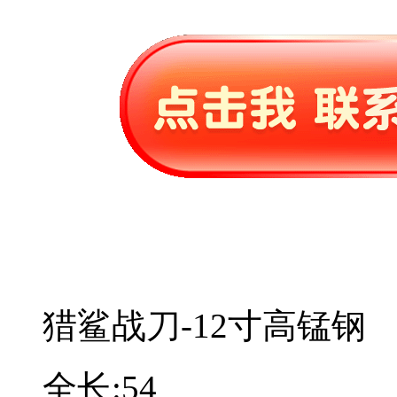
猎鲨战刀-12寸高锰钢
全长:54