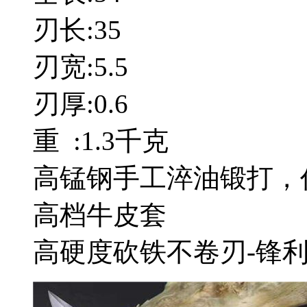
刃长:35
刃宽:5.5
刃厚:0.6
重 :1.3千克
高锰钢手工淬油锻打，
高档牛皮套
高硬度砍铁不卷刃-锋