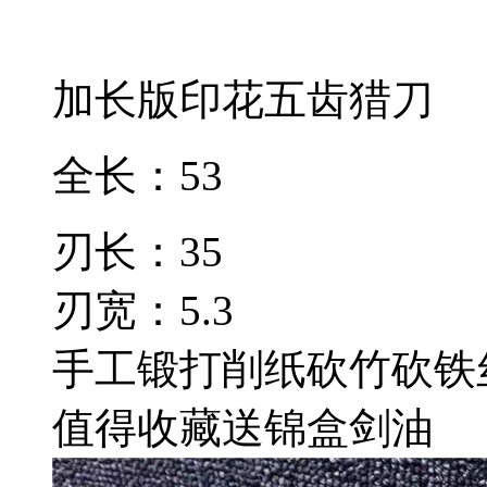
加长版印花五齿猎刀
全长：53
刃长：35
刃宽：5.3
手工锻打削纸砍竹砍铁
值得收藏送锦盒剑油