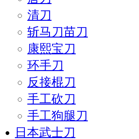
清刀
斩马刀苗刀
康熙宝刀
环手刀
反接棍刀
手工砍刀
手工狗腿刀
日本武士刀