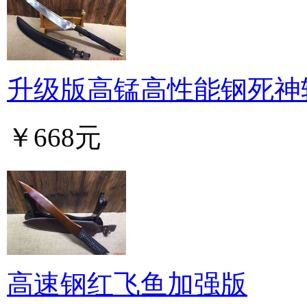
升级版高锰高性能钢死神
￥668元
高速钢红飞鱼加强版