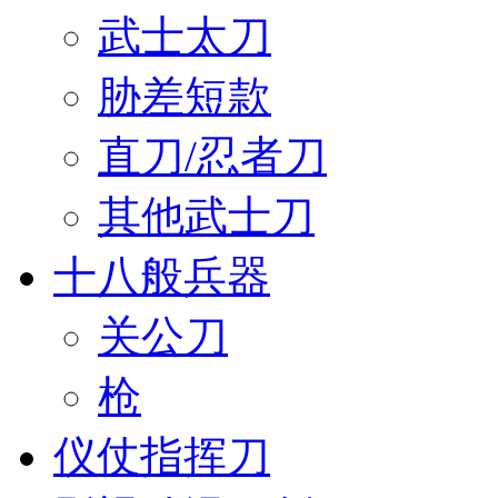
武士太刀
胁差短款
直刀/忍者刀
其他武士刀
十八般兵器
关公刀
枪
仪仗指挥刀