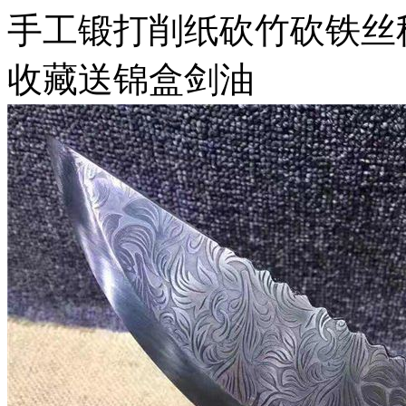
手工锻打削纸砍竹砍铁丝
收藏送锦盒剑油