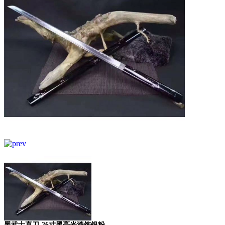
黑武士直刀-26寸黑亮光漆饰银粉