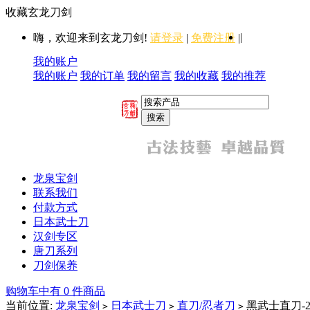
收藏玄龙刀剑
|
嗨，欢迎来到玄龙刀剑!
请登录
|
免费注册
|
我的账户
我的账户
我的订单
我的留言
我的收藏
我的推荐
龙泉宝剑
联系我们
付款方式
日本武士刀
汉剑专区
唐刀系列
刀剑保养
购物车中有 0 件商品
当前位置:
龙泉宝剑
日本武士刀
直刀/忍者刀
黑武士直刀-
>
>
>