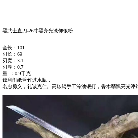
黑武士直刀-26寸黑亮光漆饰银粉
全长：101
刃长：69
刃宽：3.1
刃厚：0.7
重 ：0.9千克
锋利削纸劈竹过水瓶，
名忠勇义，礼诚克仁。高碳钢手工淬油锻打，香木鞘黑亮光漆