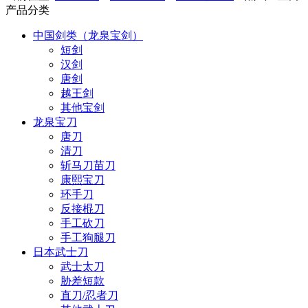
产品分类
中国剑类（龙泉宝剑）
短剑
汉剑
唐剑
越王剑
其他宝剑
龙泉宝刀
唐刀
清刀
斩马刀苗刀
康熙宝刀
环手刀
反接棍刀
手工砍刀
手工狗腿刀
日本武士刀
武士太刀
胁差短款
直刀/忍者刀