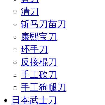
清刀
斩马刀苗刀
康熙宝刀
环手刀
反接棍刀
手工砍刀
手工狗腿刀
日本武士刀