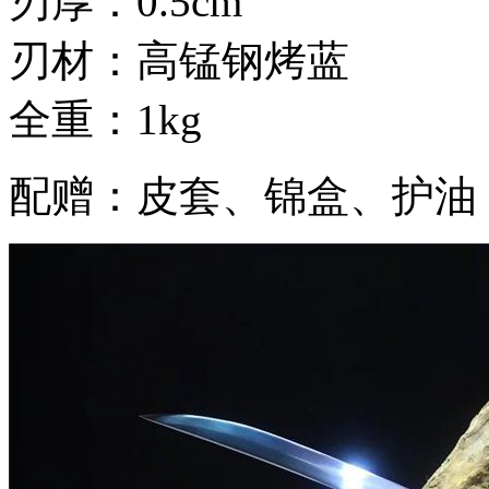
刃厚：0.5cm
刃材：高锰钢烤蓝
全重：1kg
配赠：皮套、锦盒、护油