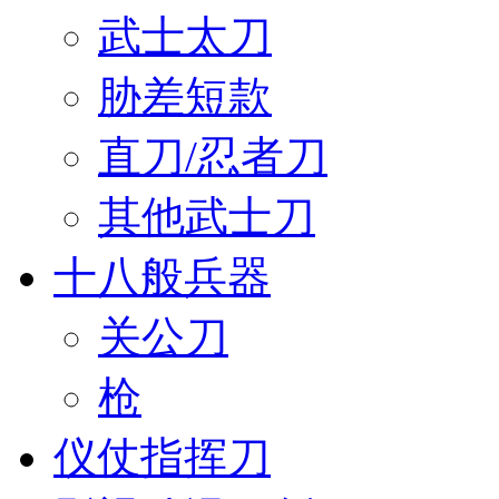
武士太刀
胁差短款
直刀/忍者刀
其他武士刀
十八般兵器
关公刀
枪
仪仗指挥刀