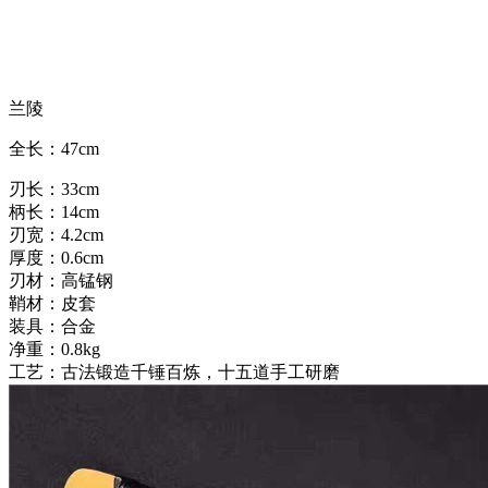
兰陵
全长：47cm
刃长：33cm
柄长：14cm
刃宽：4.2cm
厚度：0.6cm
刃材：高锰钢
鞘材：皮套
装具：合金
净重：0.8kg
工艺：古法锻造千锤百炼，十五道手工研磨