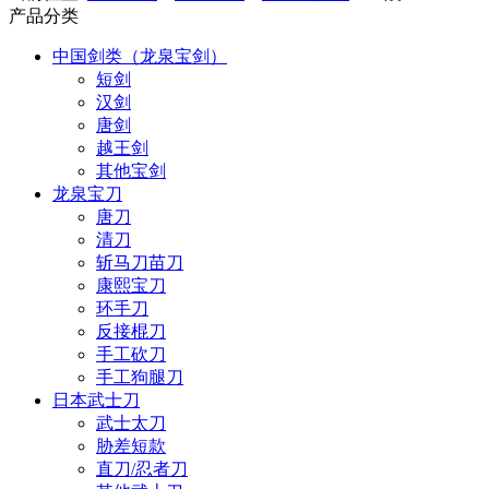
产品分类
中国剑类（龙泉宝剑）
短剑
汉剑
唐剑
越王剑
其他宝剑
龙泉宝刀
唐刀
清刀
斩马刀苗刀
康熙宝刀
环手刀
反接棍刀
手工砍刀
手工狗腿刀
日本武士刀
武士太刀
胁差短款
直刀/忍者刀