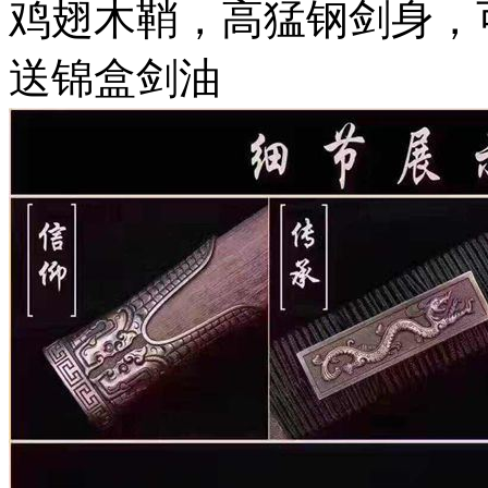
鸡翅木鞘，高猛钢剑身，
送锦盒剑油