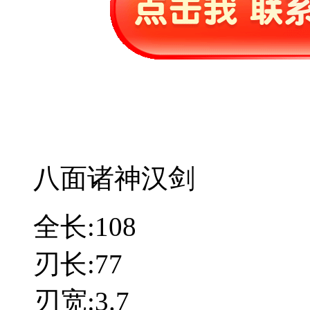
八面诸神汉剑
全长:108
刃长:77
刃宽:3.7