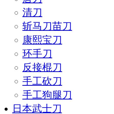
清刀
斩马刀苗刀
康熙宝刀
环手刀
反接棍刀
手工砍刀
手工狗腿刀
日本武士刀