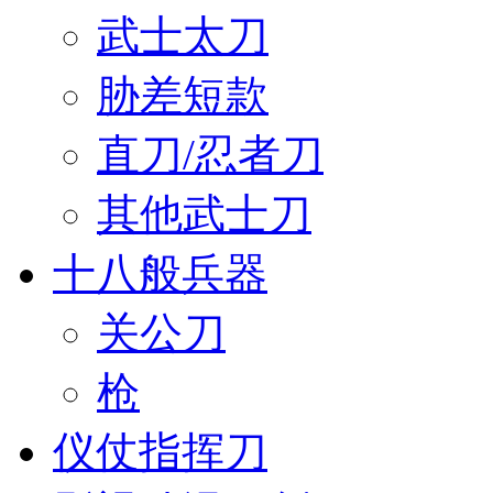
武士太刀
胁差短款
直刀/忍者刀
其他武士刀
十八般兵器
关公刀
枪
仪仗指挥刀