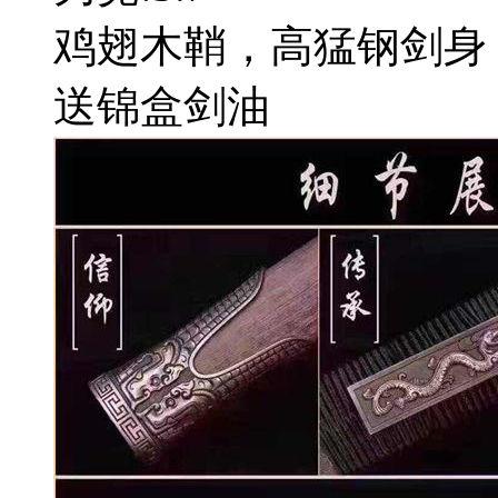
鸡翅木鞘，高猛钢剑身
送锦盒剑油