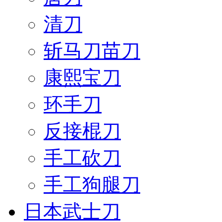
清刀
斩马刀苗刀
康熙宝刀
环手刀
反接棍刀
手工砍刀
手工狗腿刀
日本武士刀