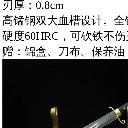
刃厚：0.8cm
高锰钢双大血槽设计。全
硬度60HRC，可砍铁不伤
赠：锦盒、刀布、保养油