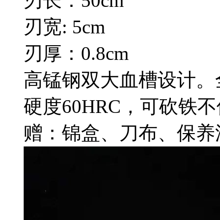
刃长：50cm
刃宽: 5cm
刃厚：0.8cm
高锰钢双大血槽设计。
硬度60HRC，可砍铁
赠：锦盒、刀布、保养