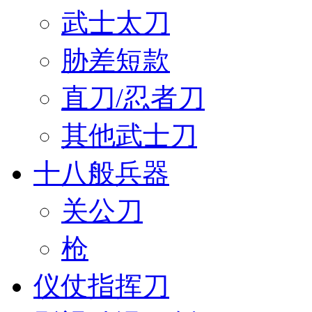
武士太刀
胁差短款
直刀/忍者刀
其他武士刀
十八般兵器
关公刀
枪
仪仗指挥刀