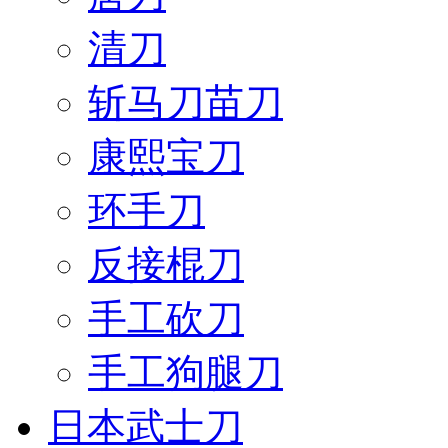
清刀
斩马刀苗刀
康熙宝刀
环手刀
反接棍刀
手工砍刀
手工狗腿刀
日本武士刀