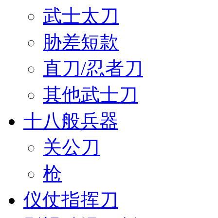
武士太刀
胁差短款
直刀/忍者刀
其他武士刀
十八般兵器
关公刀
枪
仪仗指挥刀