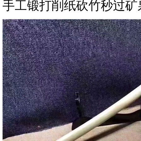
手工锻打削纸砍竹秒过矿