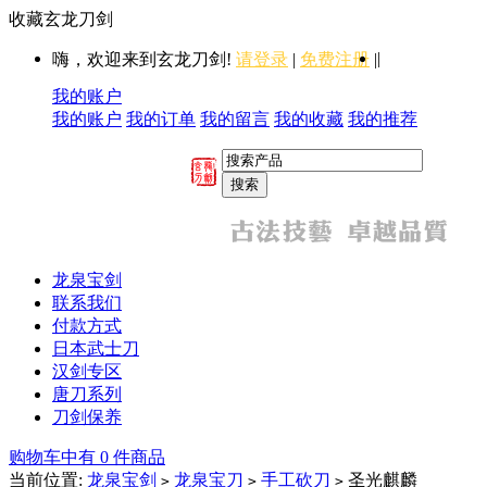
收藏玄龙刀剑
|
嗨，欢迎来到玄龙刀剑!
请登录
|
免费注册
|
我的账户
我的账户
我的订单
我的留言
我的收藏
我的推荐
龙泉宝剑
联系我们
付款方式
日本武士刀
汉剑专区
唐刀系列
刀剑保养
购物车中有 0 件商品
当前位置:
龙泉宝剑
龙泉宝刀
手工砍刀
圣光麒麟
>
>
>