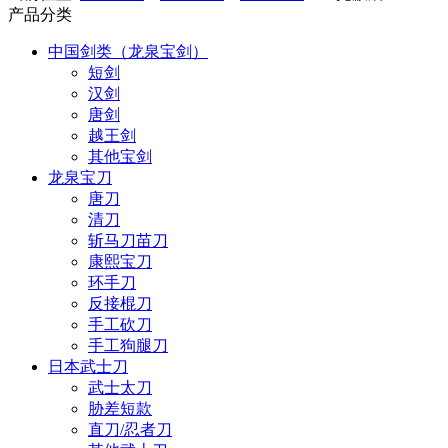
产品分类
中国剑类（龙泉宝剑）
短剑
汉剑
唐剑
越王剑
其他宝剑
龙泉宝刀
唐刀
清刀
斩马刀苗刀
康熙宝刀
环手刀
反接棍刀
手工砍刀
手工狗腿刀
日本武士刀
武士太刀
胁差短款
直刀/忍者刀