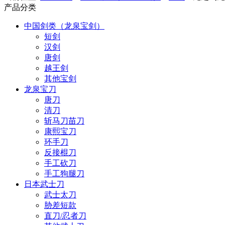
产品分类
中国剑类（龙泉宝剑）
短剑
汉剑
唐剑
越王剑
其他宝剑
龙泉宝刀
唐刀
清刀
斩马刀苗刀
康熙宝刀
环手刀
反接棍刀
手工砍刀
手工狗腿刀
日本武士刀
武士太刀
胁差短款
直刀/忍者刀