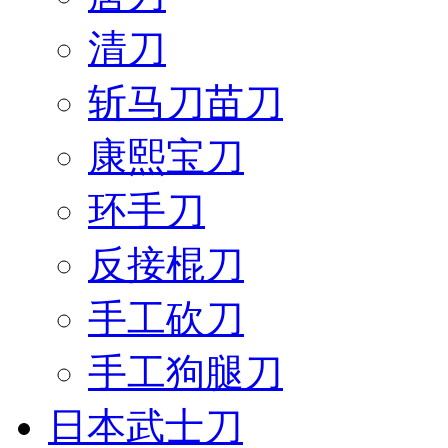
清刀
斩马刀苗刀
康熙宝刀
环手刀
反接棍刀
手工砍刀
手工狗腿刀
日本武士刀