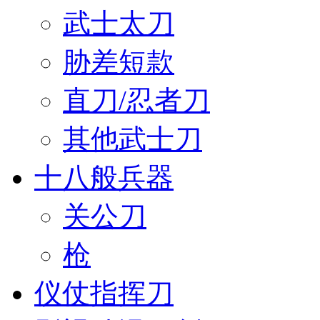
武士太刀
胁差短款
直刀/忍者刀
其他武士刀
十八般兵器
关公刀
枪
仪仗指挥刀