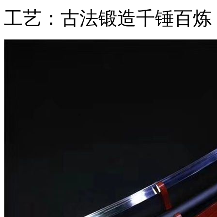
工艺：古法锻造千锤百炼