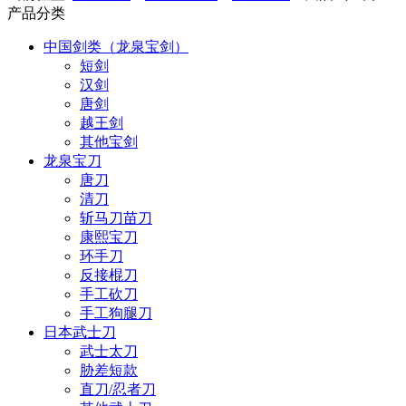
产品分类
中国剑类（龙泉宝剑）
短剑
汉剑
唐剑
越王剑
其他宝剑
龙泉宝刀
唐刀
清刀
斩马刀苗刀
康熙宝刀
环手刀
反接棍刀
手工砍刀
手工狗腿刀
日本武士刀
武士太刀
胁差短款
直刀/忍者刀