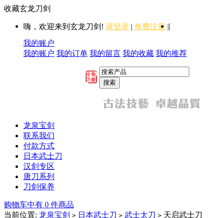
收藏玄龙刀剑
|
嗨，欢迎来到玄龙刀剑!
请登录
|
免费注册
|
我的账户
我的账户
我的订单
我的留言
我的收藏
我的推荐
龙泉宝剑
联系我们
付款方式
日本武士刀
汉剑专区
唐刀系列
刀剑保养
购物车中有 0 件商品
当前位置:
龙泉宝剑
日本武士刀
武士太刀
天启武士刀
>
>
>