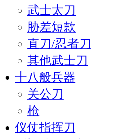
武士太刀
胁差短款
直刀/忍者刀
其他武士刀
十八般兵器
关公刀
枪
仪仗指挥刀