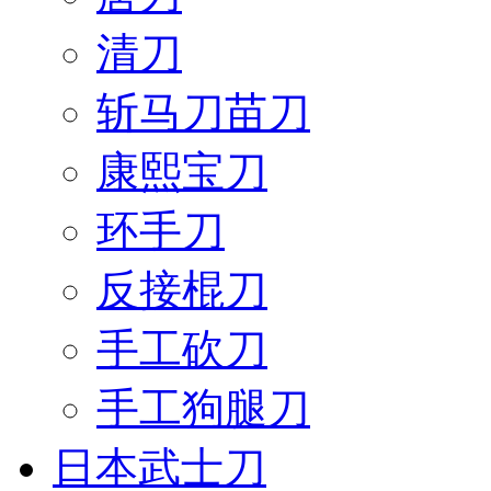
清刀
斩马刀苗刀
康熙宝刀
环手刀
反接棍刀
手工砍刀
手工狗腿刀
日本武士刀