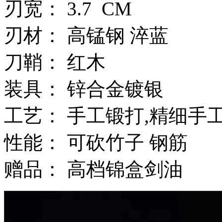
刃宽： 3.7 CM
刃材： 高锰钢 淬蓝
刀鞘： 红木
装具： 锌合金镀银
工艺： 手工锻打,精细手
性能： 可砍竹子 钢筋
赠品： 高档锦盒剑油