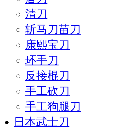
清刀
斩马刀苗刀
康熙宝刀
环手刀
反接棍刀
手工砍刀
手工狗腿刀
日本武士刀