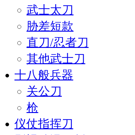
武士太刀
胁差短款
直刀/忍者刀
其他武士刀
十八般兵器
关公刀
枪
仪仗指挥刀