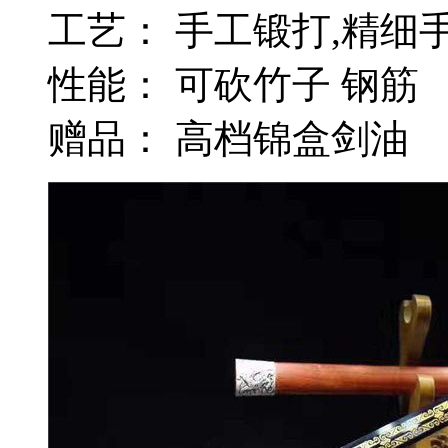
工艺： 手工锻打,精细
性能： 可砍竹子 钢筋
赠品： 高档锦盒剑油