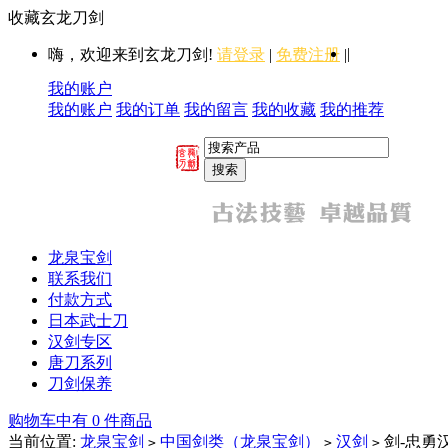
收藏玄龙刀剑
|
嗨，欢迎来到玄龙刀剑!
请登录
|
免费注册
|
我的账户
我的账户
我的订单
我的留言
我的收藏
我的推荐
龙泉宝剑
联系我们
付款方式
日本武士刀
汉剑专区
唐刀系列
刀剑保养
购物车中有 0 件商品
当前位置:
龙泉宝剑
中国剑类（龙泉宝剑）
汉剑
剑-忠勇
>
>
>