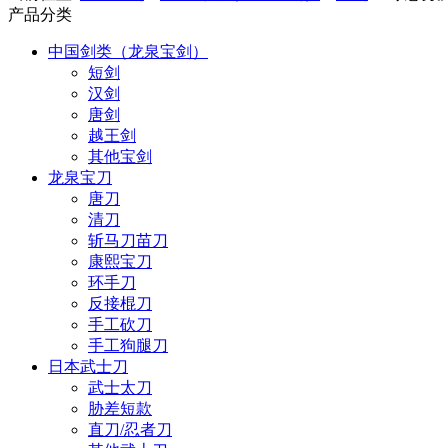
产品分类
中国剑类（龙泉宝剑）
短剑
汉剑
唐剑
越王剑
其他宝剑
龙泉宝刀
唐刀
清刀
斩马刀苗刀
康熙宝刀
环手刀
反接棍刀
手工砍刀
手工狗腿刀
日本武士刀
武士太刀
胁差短款
直刀/忍者刀