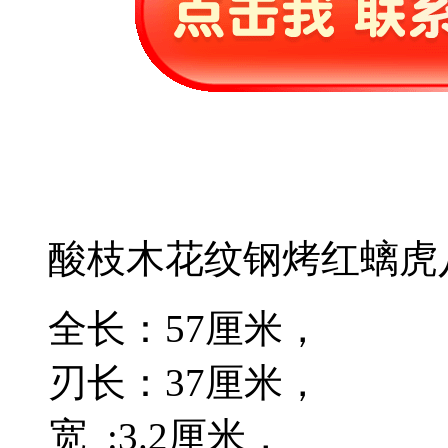
酸枝木花纹钢烤红螭虎
全长：57厘米，
刃长：37厘米，
宽 :3.2厘米，