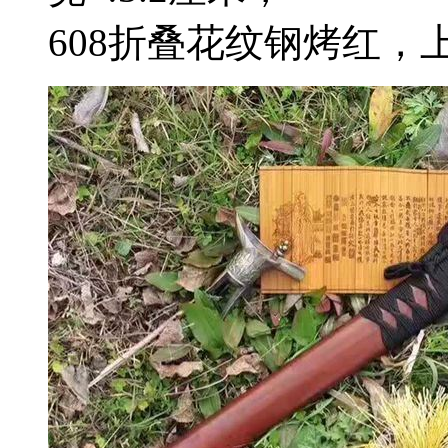
608折叠花纹钢烤红