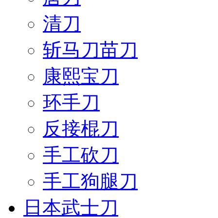
清刀
斩马刀苗刀
康熙宝刀
环手刀
反接棍刀
手工砍刀
手工狗腿刀
日本武士刀