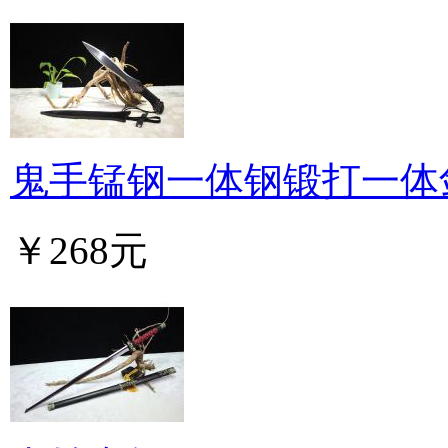
鬼手锰钢一体钢锻打一体
￥268元