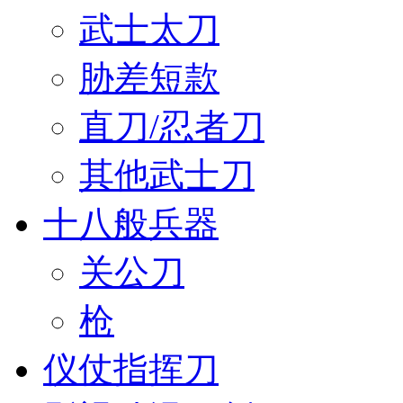
武士太刀
胁差短款
直刀/忍者刀
其他武士刀
十八般兵器
关公刀
枪
仪仗指挥刀