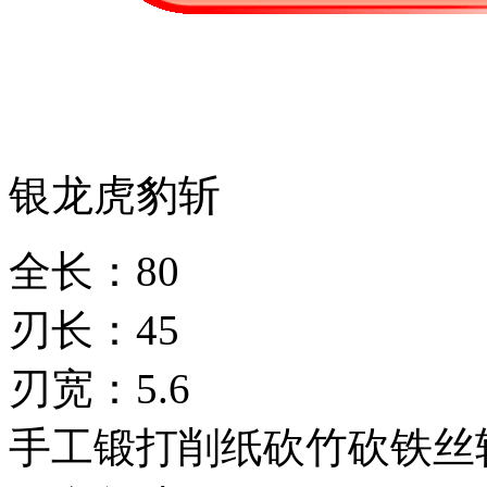
银龙虎豹斩
全长：80
刃长：45
刃宽：5.6
手工锻打削纸砍竹砍铁丝