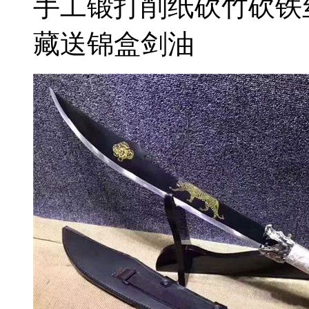
手工锻打削纸砍竹砍铁
藏送锦盒剑油