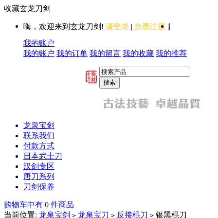
收藏玄龙刀剑
|
嗨，欢迎来到玄龙刀剑!
请登录
|
免费注册
|
我的账户
我的账户
我的订单
我的留言
我的收藏
我的推荐
龙泉宝剑
联系我们
付款方式
日本武士刀
汉剑专区
唐刀系列
刀剑保养
购物车中有 0 件商品
当前位置:
龙泉宝剑
龙泉宝刀
反接棍刀
银黑棍刀
>
>
>