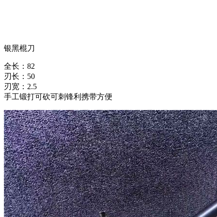
银黑棍刀
全长：82
刃长：50
刃宽：2.5
手工锻打可砍可刺锋利携带方便