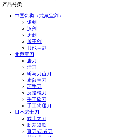
产品分类
中国剑类（龙泉宝剑）
短剑
汉剑
唐剑
越王剑
其他宝剑
龙泉宝刀
唐刀
清刀
斩马刀苗刀
康熙宝刀
环手刀
反接棍刀
手工砍刀
手工狗腿刀
日本武士刀
武士太刀
胁差短款
直刀/忍者刀