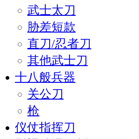
武士太刀
胁差短款
直刀/忍者刀
其他武士刀
十八般兵器
关公刀
枪
仪仗指挥刀