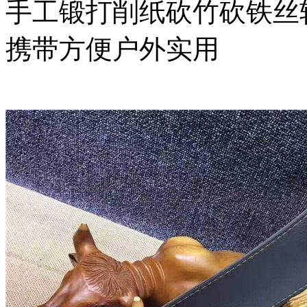
手工锻打削纸砍竹砍铁丝
携带方便户外实用