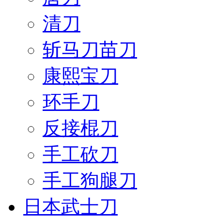
清刀
斩马刀苗刀
康熙宝刀
环手刀
反接棍刀
手工砍刀
手工狗腿刀
日本武士刀