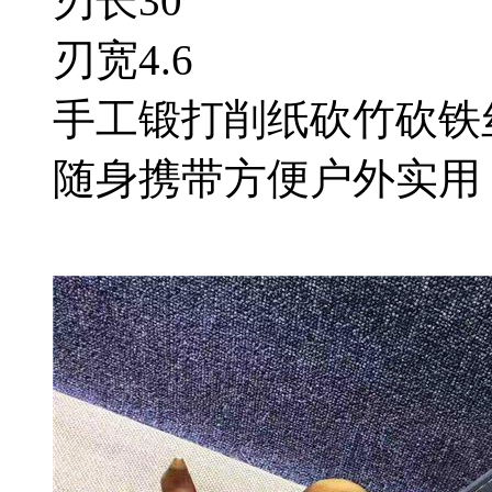
刃长30
刃宽4.6
手工锻打削纸砍竹砍铁
随身携带方便户外实用