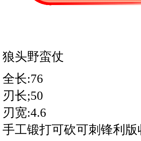
狼头野蛮仗
全长:76
刃长;50
刃宽:4.6
手工锻打可砍可刺锋利版