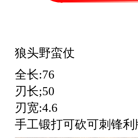
狼头野蛮仗
全长:76
刃长;50
刃宽:4.6
手工锻打可砍可刺锋利