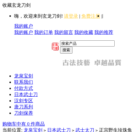
收藏玄龙刀剑
|
嗨，欢迎来到玄龙刀剑!
请登录
|
免费注册
|
我的账户
我的账户
我的订单
我的留言
我的收藏
我的推荐
龙泉宝剑
联系我们
付款方式
日本武士刀
汉剑专区
唐刀系列
刀剑保养
购物车中有 0 件商品
当前位置:
龙泉宝剑
日本武士刀
武士太刀
正宗野生珍珠鱼
>
>
>