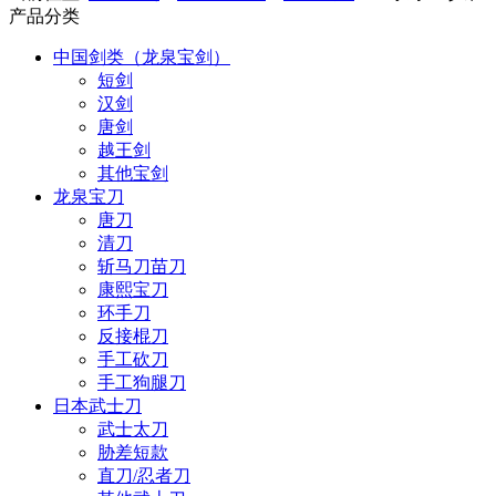
产品分类
中国剑类（龙泉宝剑）
短剑
汉剑
唐剑
越王剑
其他宝剑
龙泉宝刀
唐刀
清刀
斩马刀苗刀
康熙宝刀
环手刀
反接棍刀
手工砍刀
手工狗腿刀
日本武士刀
武士太刀
胁差短款
直刀/忍者刀