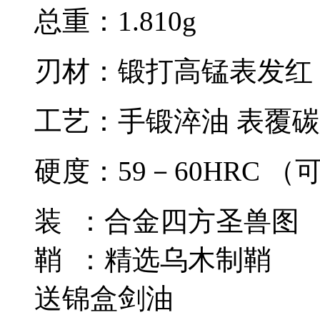
总重：1.810g
刃材：锻打高锰表发红
工艺：手锻淬油 表覆碳
硬度：59－60HRC （
装 ：合金四方圣兽图
鞘 ：精选乌木制鞘
送锦盒剑油