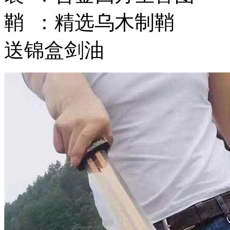
鞘 ：精选乌木制鞘
送锦盒剑油