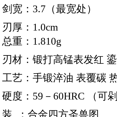
剑宽：3.7（最宽处）
刃厚：1.0cm
总重：1.810g
刃材：锻打高锰表发红 
工艺：手锻淬油 表覆碳 
硬度：59－60HRC （可
装 ：合金四方圣兽图