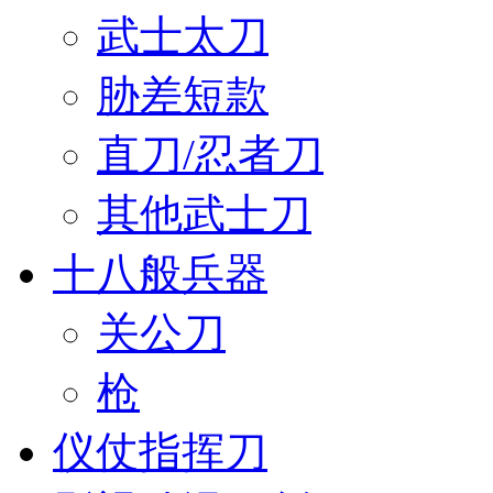
武士太刀
胁差短款
直刀/忍者刀
其他武士刀
十八般兵器
关公刀
枪
仪仗指挥刀