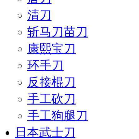
清刀
斩马刀苗刀
康熙宝刀
环手刀
反接棍刀
手工砍刀
手工狗腿刀
日本武士刀