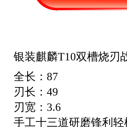
银装麒麟T10双槽烧刃
全长：87
刃长：49
刃宽：3.6
手工十三道研磨锋利轻