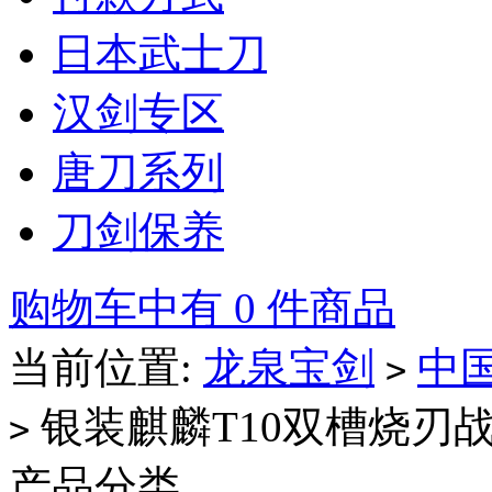
日本武士刀
汉剑专区
唐刀系列
刀剑保养
购物车中有 0 件商品
当前位置:
龙泉宝剑
中
>
银装麒麟T10双槽烧刃
>
产品分类