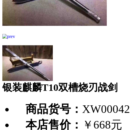
银装麒麟T10双槽烧刃战剑
商品货号：
XW00042
本店售价：
￥668元