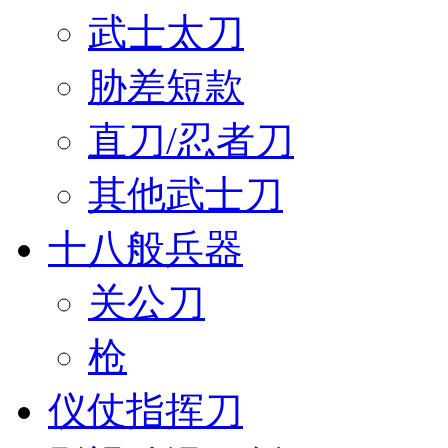
武士太刀
胁差短款
直刀/忍者刀
其他武士刀
十八般兵器
关公刀
枪
仪仗指挥刀