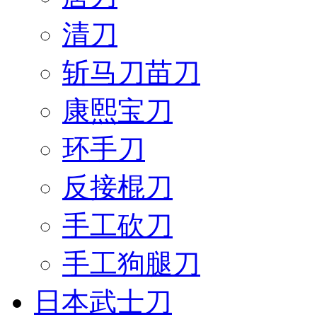
清刀
斩马刀苗刀
康熙宝刀
环手刀
反接棍刀
手工砍刀
手工狗腿刀
日本武士刀