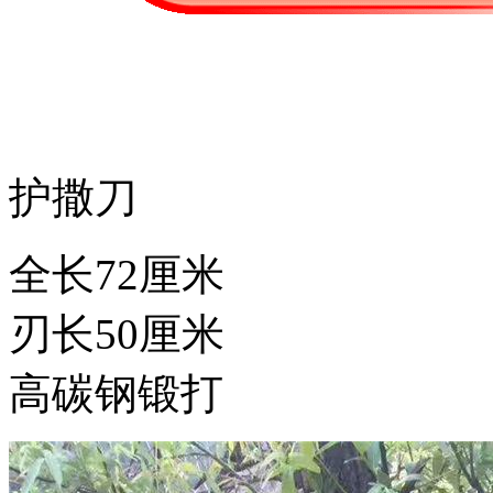
护撒刀
全长72厘米
刃长50厘米
高碳钢锻打