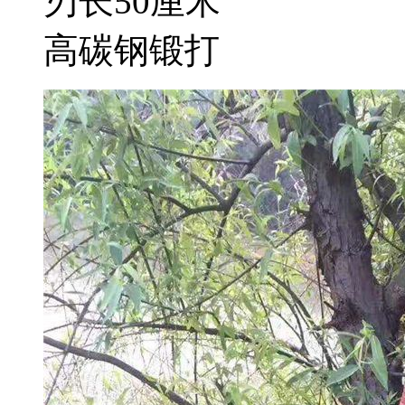
刃长50厘米
高碳钢锻打