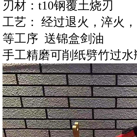
刃材：t10钢覆土烧刃
工艺： 经过退火，淬火，
等工序 送锦盒剑油
手工精磨可削纸劈竹过水