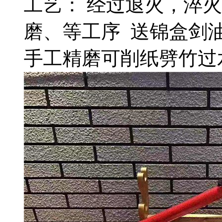
工艺： 经过退火，淬火
磨、等工序 送锦盒剑
手工精磨可削纸劈竹过