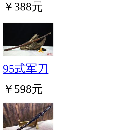
￥388元
95式军刀
￥598元