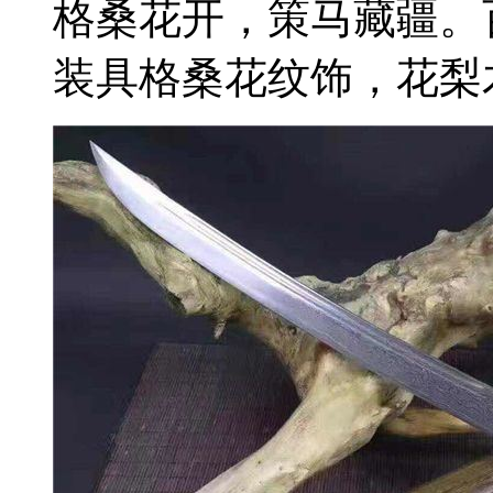
格桑花开，策马藏疆。
装具格桑花纹饰，花梨