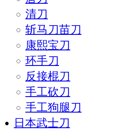
清刀
斩马刀苗刀
康熙宝刀
环手刀
反接棍刀
手工砍刀
手工狗腿刀
日本武士刀