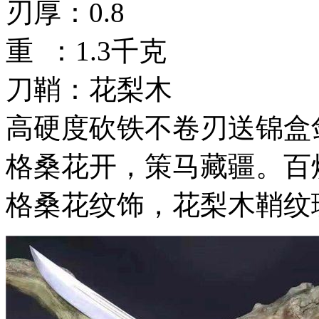
刃厚：0.8
重 ：1.3千克
刀鞘：花梨木
高硬度砍铁不卷刃送锦盒
格桑花开，策马藏疆。百
格桑花纹饰，花梨木鞘纹