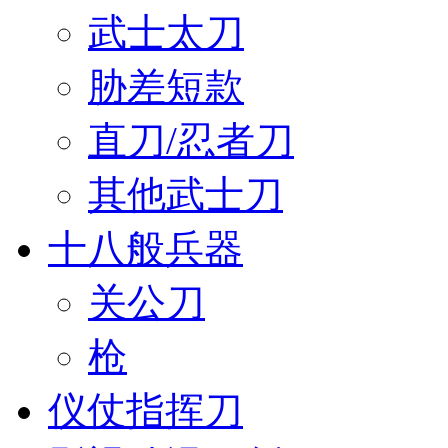
武士太刀
胁差短款
直刀/忍者刀
其他武士刀
十八般兵器
关公刀
枪
仪仗指挥刀