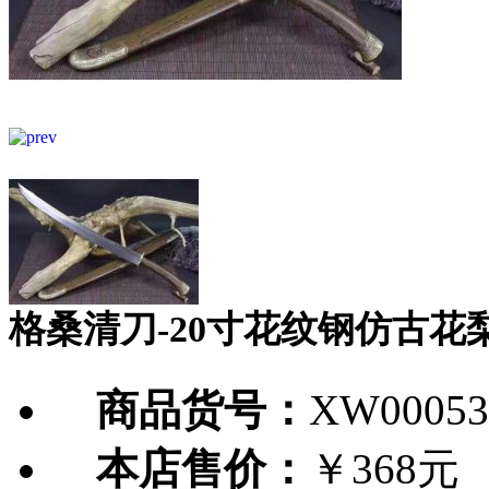
格桑清刀-20寸花纹钢仿古花
商品货号：
XW00053
本店售价：
￥368元