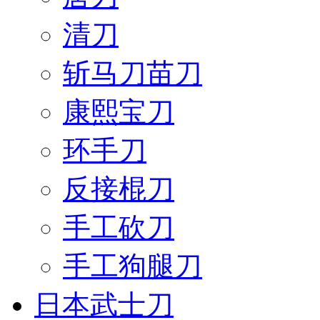
清刀
斩马刀苗刀
康熙宝刀
环手刀
反接棍刀
手工砍刀
手工狗腿刀
日本武士刀