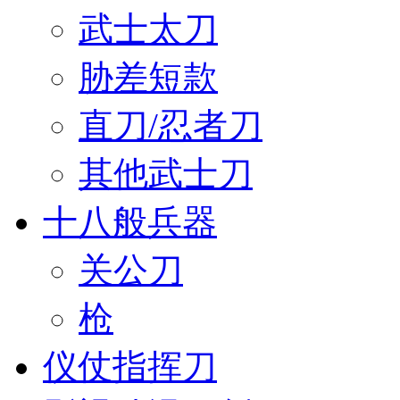
武士太刀
胁差短款
直刀/忍者刀
其他武士刀
十八般兵器
关公刀
枪
仪仗指挥刀