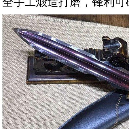
全手工煅造打磨，锋利可