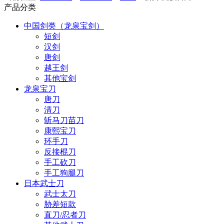
产品分类
中国剑类（龙泉宝剑）
短剑
汉剑
唐剑
越王剑
其他宝剑
龙泉宝刀
唐刀
清刀
斩马刀苗刀
康熙宝刀
环手刀
反接棍刀
手工砍刀
手工狗腿刀
日本武士刀
武士太刀
胁差短款
直刀/忍者刀