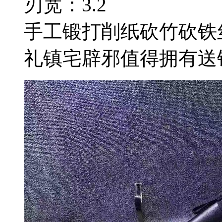
刃宽：3.2
手工锻打削纸砍竹砍铁
礼镇宅辟邪值得拥有送