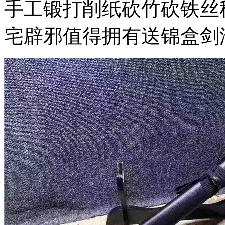
手工锻打削纸砍竹砍铁丝
宅辟邪值得拥有送锦盒剑