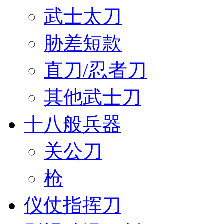
武士太刀
胁差短款
直刀/忍者刀
其他武士刀
十八般兵器
关公刀
枪
仪仗指挥刀