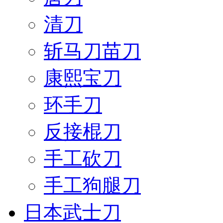
清刀
斩马刀苗刀
康熙宝刀
环手刀
反接棍刀
手工砍刀
手工狗腿刀
日本武士刀