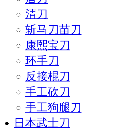
清刀
斩马刀苗刀
康熙宝刀
环手刀
反接棍刀
手工砍刀
手工狗腿刀
日本武士刀