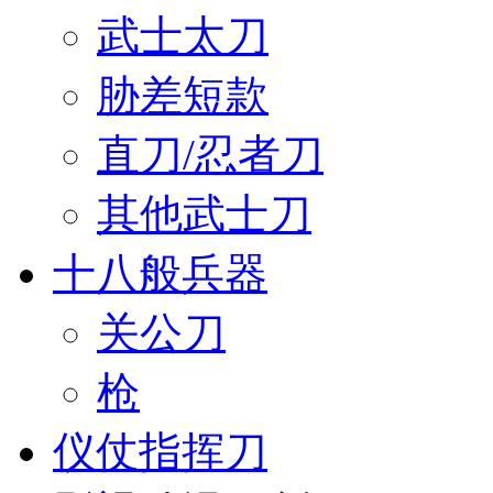
武士太刀
胁差短款
直刀/忍者刀
其他武士刀
十八般兵器
关公刀
枪
仪仗指挥刀