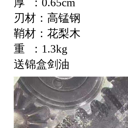
厚 ：0.65cm
刃材：高锰钢
鞘材：花梨木
重 ：1.3kg
送锦盒剑油