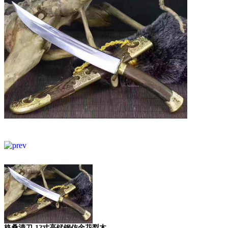
格桑清刀-12寸高锰钢仿金花梨木