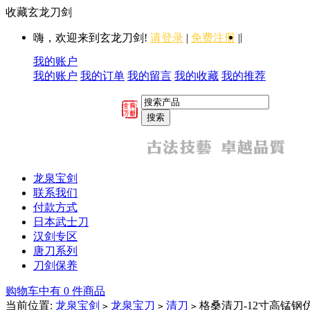
收藏玄龙刀剑
|
嗨，欢迎来到玄龙刀剑!
请登录
|
免费注册
|
我的账户
我的账户
我的订单
我的留言
我的收藏
我的推荐
龙泉宝剑
联系我们
付款方式
日本武士刀
汉剑专区
唐刀系列
刀剑保养
购物车中有 0 件商品
当前位置:
龙泉宝剑
龙泉宝刀
清刀
格桑清刀-12寸高锰钢
>
>
>