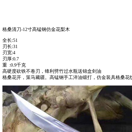
格桑清刀-12寸高锰钢仿金花梨木
全长:51
刃长:31
刃宽:4
刃厚:0.7
重 :0.9千克
高硬度砍铁不卷刃，锋利劈竹过水瓶送锦盒剑油
格桑花开，策马藏疆。高锰钢手工淬油锻打，仿金装具格桑花