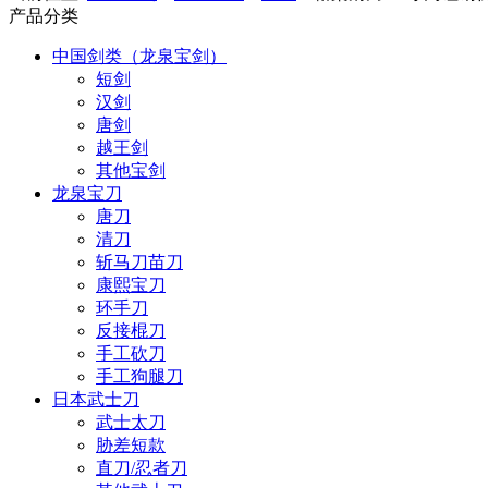
产品分类
中国剑类（龙泉宝剑）
短剑
汉剑
唐剑
越王剑
其他宝剑
龙泉宝刀
唐刀
清刀
斩马刀苗刀
康熙宝刀
环手刀
反接棍刀
手工砍刀
手工狗腿刀
日本武士刀
武士太刀
胁差短款
直刀/忍者刀