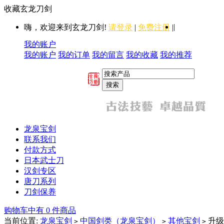
收藏玄龙刀剑
|
嗨，欢迎来到玄龙刀剑!
请登录
|
免费注册
|
我的账户
我的账户
我的订单
我的留言
我的收藏
我的推荐
龙泉宝剑
联系我们
付款方式
日本武士刀
汉剑专区
唐刀系列
刀剑保养
购物车中有 0 件商品
当前位置:
龙泉宝剑
中国剑类（龙泉宝剑）
其他宝剑
升级
>
>
>