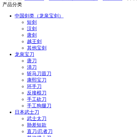
产品分类
中国剑类（龙泉宝剑）
短剑
汉剑
唐剑
越王剑
其他宝剑
龙泉宝刀
唐刀
清刀
斩马刀苗刀
康熙宝刀
环手刀
反接棍刀
手工砍刀
手工狗腿刀
日本武士刀
武士太刀
胁差短款
直刀/忍者刀