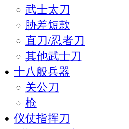
武士太刀
胁差短款
直刀/忍者刀
其他武士刀
十八般兵器
关公刀
枪
仪仗指挥刀