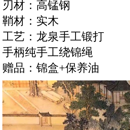
刃材：高锰钢
鞘材：实木
工艺：龙泉手工锻打
手柄纯手工绕锦绳
赠品：锦盒+保养油