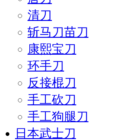
清刀
斩马刀苗刀
康熙宝刀
环手刀
反接棍刀
手工砍刀
手工狗腿刀
日本武士刀