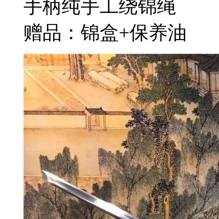
手柄纯手工绕锦绳
赠品：锦盒+保养油