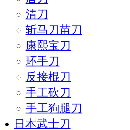
清刀
斩马刀苗刀
康熙宝刀
环手刀
反接棍刀
手工砍刀
手工狗腿刀
日本武士刀