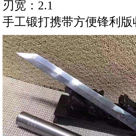
刃宽：2.1
手工锻打携带方便锋利版