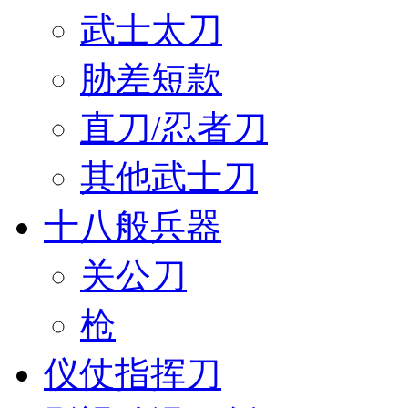
武士太刀
胁差短款
直刀/忍者刀
其他武士刀
十八般兵器
关公刀
枪
仪仗指挥刀