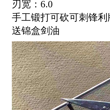
刃宽：6.0
手工锻打可砍可刺锋利
送锦盒剑油