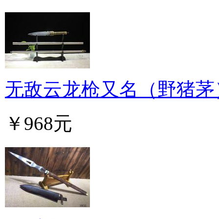
无敌云龙枪又名（野猪茅
￥968元