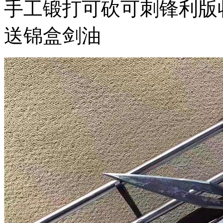
手工锻打可砍可刺锋利版
送锦盒剑油