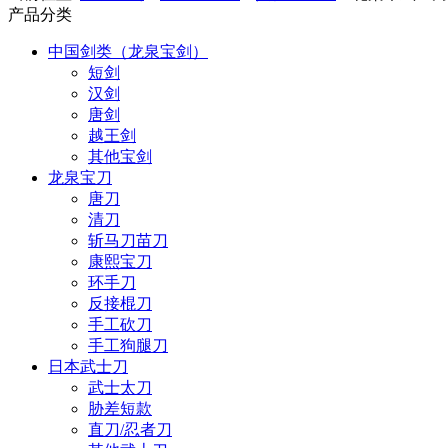
产品分类
中国剑类（龙泉宝剑）
短剑
汉剑
唐剑
越王剑
其他宝剑
龙泉宝刀
唐刀
清刀
斩马刀苗刀
康熙宝刀
环手刀
反接棍刀
手工砍刀
手工狗腿刀
日本武士刀
武士太刀
胁差短款
直刀/忍者刀