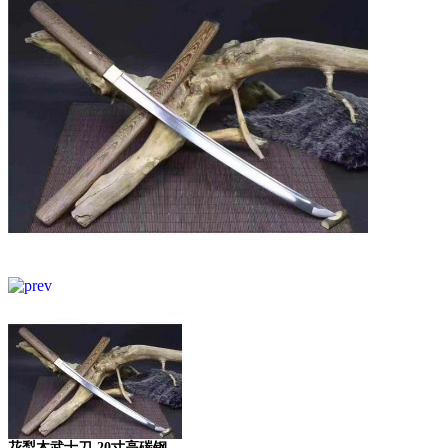
花梨木武士刀-20寸高碳钢