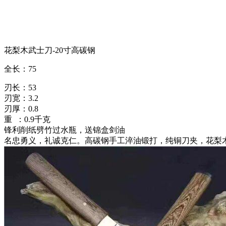
花梨木武士刀-20寸高碳钢
全长：75
刃长：53
刃宽：3.2
刃厚：0.8
重 ：0.9千克
锋利削纸劈竹过水瓶，送锦盒剑油
名忠勇义，礼诚克仁。高碳钢手工淬油锻打，纯铜刀夹，花梨