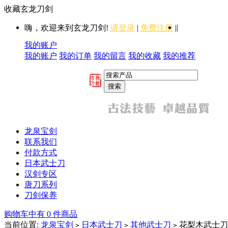
收藏玄龙刀剑
|
嗨，欢迎来到玄龙刀剑!
请登录
|
免费注册
|
我的账户
我的账户
我的订单
我的留言
我的收藏
我的推荐
龙泉宝剑
联系我们
付款方式
日本武士刀
汉剑专区
唐刀系列
刀剑保养
购物车中有 0 件商品
当前位置:
龙泉宝剑
日本武士刀
其他武士刀
花梨木武士刀-
>
>
>