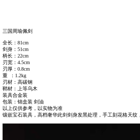
三国周瑜佩剑
全长：81cm
剑身：51cm
柄长：22cm
刃宽：4.5cm
刃厚：0.8cm
重 ：1.2kg
刃材：高碳钢
鞘材：上等乌木
装具合金装
包装：锦盒装 剑油
以上仅供参考，以实物为准
镶嵌宝石装具，高档奢华此剑剑身发黑处理，手工刻花格天纹