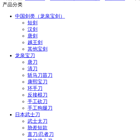
产品分类
中国剑类（龙泉宝剑）
短剑
汉剑
唐剑
越王剑
其他宝剑
龙泉宝刀
唐刀
清刀
斩马刀苗刀
康熙宝刀
环手刀
反接棍刀
手工砍刀
手工狗腿刀
日本武士刀
武士太刀
胁差短款
直刀/忍者刀