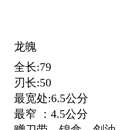
龙魄
全长:79
刃长:50
最宽处:6.5公分
最窄 ：4.5公分
赠刀带，锦盒。剑油