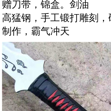
赠刀带，锦盒。剑油
高猛钢，手工锻打雕刻，
制作，霸气冲天