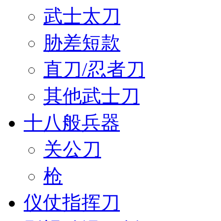
武士太刀
胁差短款
直刀/忍者刀
其他武士刀
十八般兵器
关公刀
枪
仪仗指挥刀