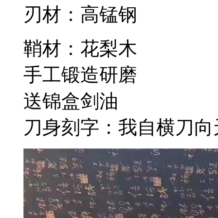
刃材：高锰钢
鞘材：花梨木
手工锻造研磨
送锦盒剑油
刀身刻字：我自横刀向