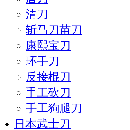
清刀
斩马刀苗刀
康熙宝刀
环手刀
反接棍刀
手工砍刀
手工狗腿刀
日本武士刀