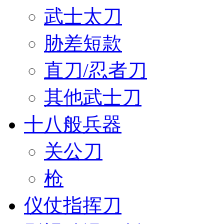
武士太刀
胁差短款
直刀/忍者刀
其他武士刀
十八般兵器
关公刀
枪
仪仗指挥刀