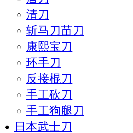
清刀
斩马刀苗刀
康熙宝刀
环手刀
反接棍刀
手工砍刀
手工狗腿刀
日本武士刀